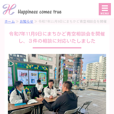
一般社団法人 さがみハピ
MENU
ホーム
≫
お知らせ
≫ 令和7年11月9日にまちかど青空相談会を開催
ホーム
し、３件の... ≫
令和7年11月9日にまちかど青空相談会を開催
サービス
し、３件の相談に対応いたしました
活動実績
団体概要
お問い合わせ